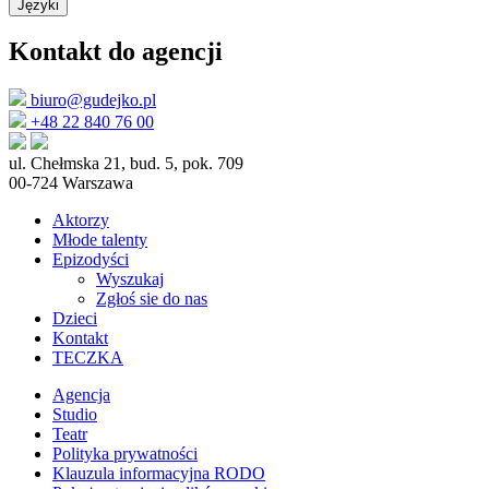
Języki
Kontakt do agencji
biuro@gudejko.pl
+48 22 840 76 00
ul. Chełmska 21, bud. 5, pok. 709
00-724 Warszawa
Aktorzy
Młode talenty
Epizodyści
Wyszukaj
Zgłoś sie do nas
Dzieci
Kontakt
TECZKA
Agencja
Studio
Teatr
Polityka prywatności
Klauzula informacyjna RODO