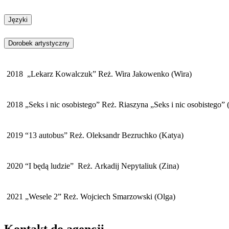
Języki
Dorobek artystyczny
2018
„Lekarz
Kowalczuk
”
Reż.
Wira Jakowenko
(Wira)
2018
„
Se
ks
i nic osobistego
” Reż.
Riaszyna
„
Se
ks
i nic osobistego
” 
2019
“13 autobus” Reż. Oleksandr Bezruchko (Katya)
2020
“I będą ludzie”
Reż.
Arkadi
j
Nepytaliuk
(Zina)
2021 „Wesele 2” Reż. Wojciech Smarzowski (Olga)