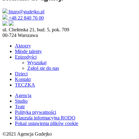
biuro@gudejko.pl
+48 22 840 76 00
ul. Chełmska 21, bud. 5, pok. 709
00-724 Warszawa
Aktorzy
Młode talenty
Epizodyści
Wyszukaj
Zgłoś sie do nas
Dzieci
Kontakt
TECZKA
Agencja
Studio
Teatr
Polityka prywatności
Klauzula informacyjna RODO
Pokaż ustawienia plików cookie
©2021 Agencja Gudejko