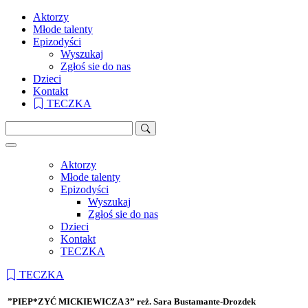
Aktorzy
Młode talenty
Epizodyści
Wyszukaj
Zgłoś sie do nas
Dzieci
Kontakt
TECZKA
Aktorzy
Młode talenty
Epizodyści
Wyszukaj
Zgłoś sie do nas
Dzieci
Kontakt
TECZKA
TECZKA
“PSOTY”
”PIEP*ZYĆ MICKIEWICZA 3” reż. Sara Bustamante-Drozdek
“DOM DOBRY” reż. Wojtek Smarzowski
“PIERNIKOWE SERCE” reż. Piotr Wereśniak
BAM – zwariowany serial komediowy