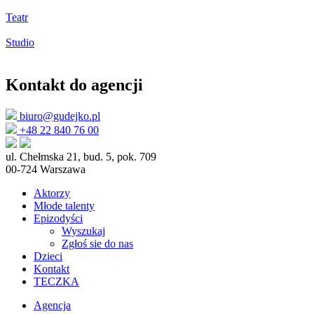
Teatr
Studio
Kontakt do agencji
biuro@gudejko.pl
+48 22 840 76 00
ul. Chełmska 21, bud. 5, pok. 709
00-724 Warszawa
Aktorzy
Młode talenty
Epizodyści
Wyszukaj
Zgłoś sie do nas
Dzieci
Kontakt
TECZKA
Agencja