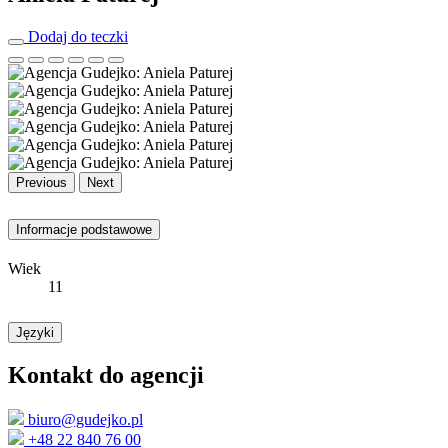
Dodaj do teczki
Previous
Next
Informacje podstawowe
Wiek
11
Języki
Kontakt do agencji
biuro@gudejko.pl
+48 22 840 76 00