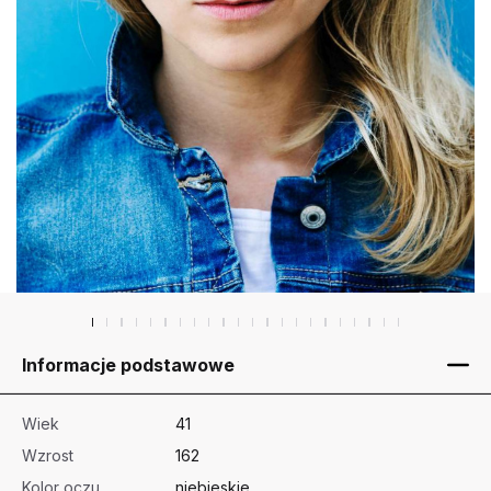
Informacje podstawowe
Wiek
41
Wzrost
162
Kolor oczu
niebieskie