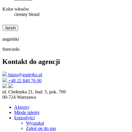
Kolor włosów
ciemny blond
Języki
angielski
francuski
Kontakt do agencji
biuro@gudejko.pl
+48 22 840 76 00
ul. Chełmska 21, bud. 5, pok. 709
00-724 Warszawa
Aktorzy
Młode talenty
Epizodyści
Wyszukaj
Zgłoś sie do nas