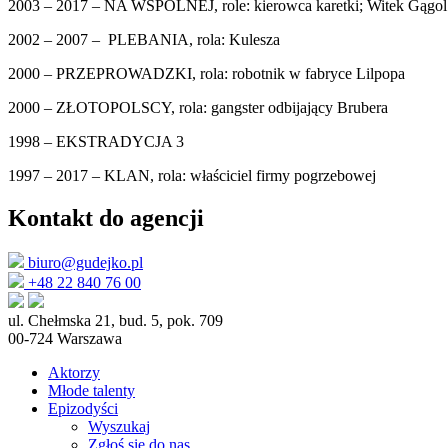
2003 – 2017 – NA WSPÓLNEJ, role: kierowca karetki; Witek Gągol
2002 – 2007 – PLEBANIA, rola: Kulesza
2000 – PRZEPROWADZKI, rola: robotnik w fabryce Lilpopa
2000 – ZŁOTOPOLSCY, rola: gangster odbijający Brubera
1998 – EKSTRADYCJA 3
1997 – 2017 – KLAN, rola: właściciel firmy pogrzebowej
Kontakt do agencji
biuro@gudejko.pl
+48 22 840 76 00
ul. Chełmska 21, bud. 5, pok. 709
00-724 Warszawa
Aktorzy
Młode talenty
Epizodyści
Wyszukaj
Zgłoś sie do nas