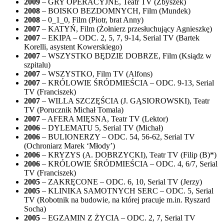
2009
– GRY OPERACYJNE, Teatr TV (Zbyszek)
2008
– BOISKO BEZDOMNYCH, Film (Mundek)
2008
– 0_1_0, Film (Piotr, brat Anny)
2007
– KATYŃ, Film (Żołnierz przesłuchujący Agnieszkę)
2007
– EKIPA – ODC. 2, 5, 7, 9-14, Serial TV (Bartek
Korelli, asystent Kowerskiego)
2007
– WSZYSTKO BĘDZIE DOBRZE, Film (Ksiądz w
szpitalu)
2007
– WSZYSTKO, Film TV (Alfons)
2007
– KRÓLOWIE ŚRÓDMIEŚCIA – ODC. 9-13, Serial
TV (Franciszek)
2007
– WILLA SZCZĘŚCIA (J. GĄSIOROWSKI), Teatr
TV (Porucznik Michał Tomala)
2007
– AFERA MIĘSNA, Teatr TV (Lektor)
2006
– DYLEMATU 5, Serial TV (Michał)
2006
– BULIONERZY – ODC. 54, 56-62, Serial TV
(Ochroniarz Marek ‘Młody’)
2006
– KRYZYS (A. DOBRZYCKI), Teatr TV (Filip (B)*)
2006
– KRÓLOWIE ŚRÓDMIEŚCIA – ODC. 4, 6/7, Serial
TV (Franciszek)
2005
– ZAKRĘCONE – ODC. 6, 10, Serial TV (Jerzy)
2005
– KLINIKA SAMOTNYCH SERC – ODC. 5, Serial
TV (Robotnik na budowie, na której pracuje m.in. Ryszard
Socha)
2005
– EGZAMIN Z ŻYCIA – ODC. 2, 7, Serial TV