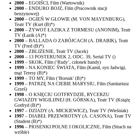
2000
– EGOIŚCI, Film (Wartownik)
2000
– ENDURO BOJZ, Film (Pracownik stacji
benzynowej)
2000
– OGIEŃ W GŁOWIE (M. VON MAYENBURG),
Teatr TV (Kurt (B)*)
2000
– ŻYWOT ŁAZIKA Z TORMESU (ANONIM), Teatr
TV (Łazik (A)*)
2000
– BALLADA O ZABÓJCACH (A. DRABIK), Teatr
TV (Fred (B)*)
2000
– ZBLIŻENIE, Teatr TV (Jacek)
2000
– 13 POSTERUNEK 2, ODC. 39, Serial TV ()
1999
– SKOK, Film (‘Rudy’, członek bandy)
1999
– NA KONIEC ŚWIATA, Film (Kamil, syn Jadwigi,
mąż Teresy (B)*)
1999
– TO MY, Film (‘Borsuk’ (B)*)
1999
– PATRZĘ NA CIEBIE MARYSIU, Film (Sanitariusz
Grześ)
1998
– O KSIĘCIU GOTFRYDZIE, RYCERZU
GWIAZDY WIGILIJNEJ (H. GÓRSKA), Teatr TV (Książę
Gotfryd (B)*)
1997
– DZIADY (A. MICKIEWICZ), Teatr TV (Wieśniak)
1997
– DIABEŁ PRZEWROTNY (A. CASONA), Teatr TV
(Student (B)*)
1996
– PIOSENKI POLNE I OKOLICZNE, Film (Strach na
wróble)