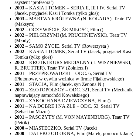
asystent ‘profesora’)
2003
– KASIA I TOMEK – SERIA II, III I IV, Serial TV
(Jacek, przyjaciel Kasi i Tomka (tylko głos))
2003
– MARTWA KRÓLEWNA (N. KOLADA), Teatr TV
(Maksym)
2002
– OCZYWIŚCIE, ŻE MIŁOŚĆ, Film ()
2002
– PIELGRZYMI (M. PRUCHNIEWSKI), Teatr TV
(Młody)
2002
– SAMO ŻYCIE, Serial TV (Rowerzysta )
2002
– KASIA I TOMEK, Serial TV (Jacek, przyjaciel Kasi i
Tomka (tylko głos))
2002
– KRÓTKI KURS MEDIALNY (T. WISZNIEWSKI,
R. BRUTTER), Teatr TV (Żołnierz I)
2001
– PRZEPROWADZKI – ODC. 6, Serial TV
(Plutonowy, w cywilu woźnica w firmie Fijałkowskiego)
2001
– STACJA, Film (Jacek, syn Zenona N.)
2001
– ZŁOTOPOLSCY – ODC. 321, Serial TV (Mechanik
naprawiający samochód Kowalskiego)
2001
– ZAKOCHANA DZIEWCZYNA, Film ()
2001
– NA DOBRE I NA ZŁE – ODC. 53, Serial TV
(Sebastian Mazur)
2001
– PASOŻYTY (M. VON MAYENBURG), Teatr TV
(Petrik)
2000
– MIASTECZKO, Serial TV (Jacek)
2000
– DALEKO OD OKNA, Film (Marek, pomocnik Jana)