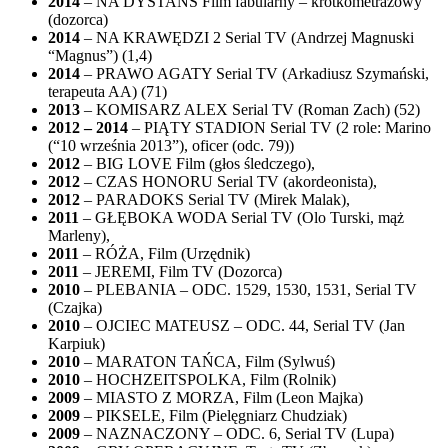
2014
– NA DYSTANS Film fabularny – krótkometrażowy
(dozorca)
2014
– NA KRAWĘDZI 2 Serial TV (Andrzej Magnuski
“Magnus”) (1,4)
2014
– PRAWO AGATY Serial TV (Arkadiusz Szymański,
terapeuta AA) (71)
2013
– KOMISARZ ALEX Serial TV (Roman Zach) (52)
2012 – 2014
– PIĄTY STADION Serial TV (2 role: Marino
(“10 września 2013”), oficer (odc. 79))
2012
– BIG LOVE
Film
(głos śledczego),
2012
– CZAS HONORU
Serial TV
(akordeonista),
2012
– PARADOKS
Serial
TV (Mirek Malak),
2011
– GŁĘBOKA WODA
Serial
TV (Olo Turski, mąż
Marleny),
2011
– RÓŻA, Film (Urzędnik)
2011
– JEREMI, Film TV (Dozorca)
2010
– PLEBANIA – ODC. 1529, 1530, 1531, Serial TV
(Czajka)
2010
– OJCIEC MATEUSZ – ODC. 44, Serial TV (Jan
Karpiuk)
2010
– MARATON TAŃCA, Film (Sylwuś)
2010
– HOCHZEITSPOLKA, Film (Rolnik)
2009
– MIASTO Z MORZA, Film (Leon Majka)
2009
– PIKSELE, Film (Pielęgniarz Chudziak)
2009
– NAZNACZONY – ODC. 6, Serial TV (Lupa)