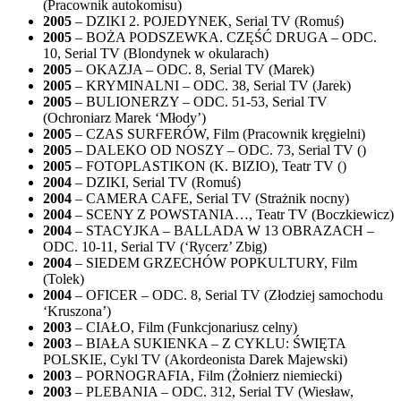
(Pracownik autokomisu)
2005
– DZIKI 2. POJEDYNEK, Serial TV (Romuś)
2005
– BOŻA PODSZEWKA. CZĘŚĆ DRUGA – ODC.
10, Serial TV (Blondynek w okularach)
2005
– OKAZJA – ODC. 8, Serial TV (Marek)
2005
– KRYMINALNI – ODC. 38, Serial TV (Jarek)
2005
– BULIONERZY – ODC. 51-53, Serial TV
(Ochroniarz Marek ‘Młody’)
2005
– CZAS SURFERÓW, Film (Pracownik kręgielni)
2005
– DALEKO OD NOSZY – ODC. 73, Serial TV ()
2005
– FOTOPLASTIKON (K. BIZIO), Teatr TV ()
2004
– DZIKI, Serial TV (Romuś)
2004
– CAMERA CAFE, Serial TV (Strażnik nocny)
2004
– SCENY Z POWSTANIA…, Teatr TV (Boczkiewicz)
2004
– STACYJKA – BALLADA W 13 OBRAZACH –
ODC. 10-11, Serial TV (‘Rycerz’ Zbig)
2004
– SIEDEM GRZECHÓW POPKULTURY, Film
(Tolek)
2004
– OFICER – ODC. 8, Serial TV (Złodziej samochodu
‘Kruszona’)
2003
– CIAŁO, Film (Funkcjonariusz celny)
2003
– BIAŁA SUKIENKA – Z CYKLU: ŚWIĘTA
POLSKIE, Cykl TV (Akordeonista Darek Majewski)
2003
– PORNOGRAFIA, Film (Żołnierz niemiecki)
2003
– PLEBANIA – ODC. 312, Serial TV (Wiesław,