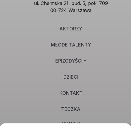
ul. Chełmska 21, bud. 5, pok. 709
00-724 Warszawa
AKTORZY
MŁODE TALENTY
EPIZODYŚCI
DZIECI
KONTAKT
TECZKA
AGENCJA