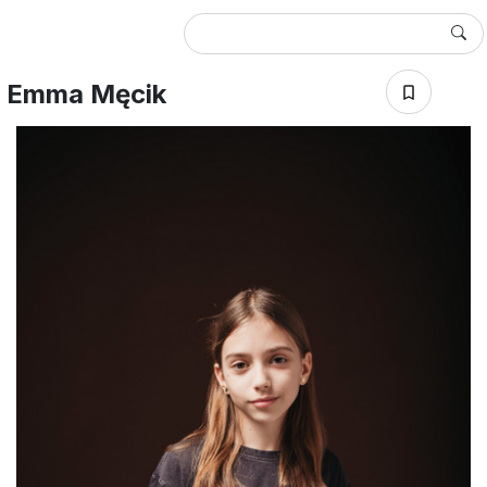
Emma Męcik