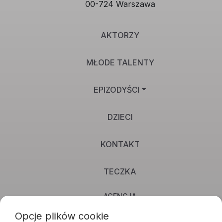
00-724 Warszawa
AKTORZY
MŁODE TALENTY
EPIZODYŚCI
DZIECI
KONTAKT
TECZKA
AGENCJA
Opcje plików cookie
STUDIO