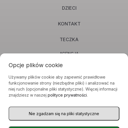
DZIECI
KONTAKT
TECZKA
AGENCJA
Opcje plików cookie
STUDIO
Używamy plików cookie aby zapewnić prawidłowe
TEATR
funkcjonowanie strony (niezbędne pliki) i analizować na
niej ruch (opcjonalne pliki statystyczne). Więcej informacji
POLITYKA PRYWATNOŚCI
znajdziesz w naszej
polityce prywatności
.
KLAUZULA INFORMACYJNA RODO
Nie zgadzam się na pliki statystyczne
POKAŻ USTAWIENIA PLIKÓW COOKIE
©2021 Agencja Gudejko