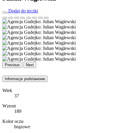
Dodaj do teczki
Previous
Next
Informacje podstawowe
Wiek
37
Wzrost
189
Kolor oczu
brązowe