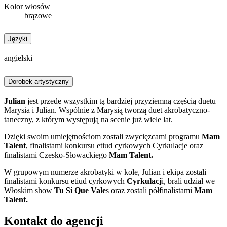
Kolor włosów
brązowe
Języki
angielski
Dorobek artystyczny
Julian
jest przede wszystkim tą bardziej przyziemną częścią duetu
Marysia i Julian. Wspólnie z Marysią tworzą duet akrobatyczno-
taneczny, z którym występują na scenie już wiele lat.
Dzięki swoim umiejętnościom zostali zwycięzcami programu
Mam
Talent
, finalistami konkursu etiud cyrkowych Cyrkulacje oraz
finalistami Czesko-Słowackiego
Mam Talent.
W grupowym numerze akrobatyki w kole, Julian i ekipa zostali
finalistami
konkursu etiud cyrkowych
Cyrkulacj
i, brali udział we
Włoskim show
Tu Si Que Vale
s oraz zostali półfinalistami
Mam
Talent.
Kontakt do agencji