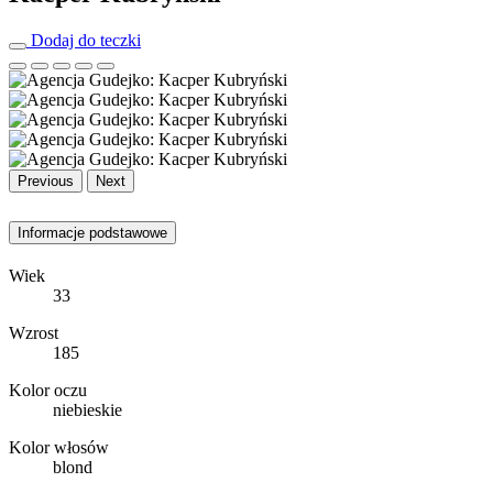
Dodaj do teczki
Previous
Next
Informacje podstawowe
Wiek
33
Wzrost
185
Kolor oczu
niebieskie
Kolor włosów
blond