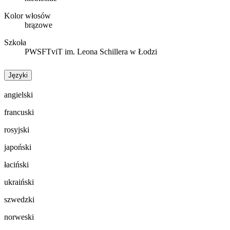
Kolor włosów
brązowe
Szkoła
PWSFTviT im. Leona Schillera w Łodzi
Języki
angielski
francuski
rosyjski
japoński
łaciński
ukraiński
szwedzki
norweski