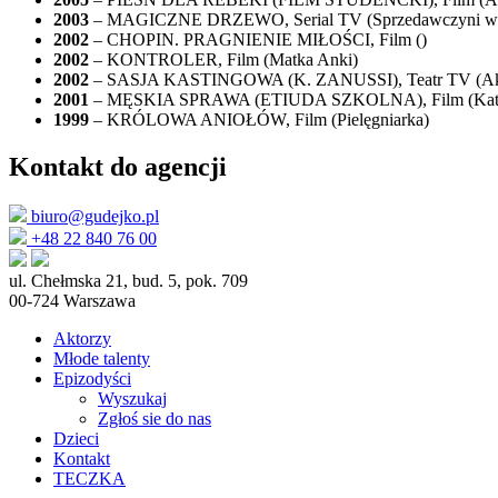
2003
– MAGICZNE DRZEWO, Serial TV (Sprzedawczyni w sk
2002
– CHOPIN. PRAGNIENIE MIŁOŚCI, Film ()
2002
– KONTROLER, Film (Matka Anki)
2002
– SASJA KASTINGOWA (K. ZANUSSI), Teatr TV (Ak
2001
– MĘSKIA SPRAWA (ETIUDA SZKOLNA), Film (Kate
1999
– KRÓLOWA ANIOŁÓW, Film (Pielęgniarka)
Kontakt do agencji
biuro@gudejko.pl
+48 22 840 76 00
ul. Chełmska 21, bud. 5, pok. 709
00-724 Warszawa
Aktorzy
Młode talenty
Epizodyści
Wyszukaj
Zgłoś sie do nas
Dzieci
Kontakt
TECZKA