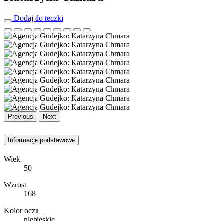
Dodaj do teczki
Previous
Next
Informacje podstawowe
Wiek
50
Wzrost
168
Kolor oczu
niebieskie