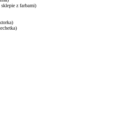
lepie z farbami)
torka)
chetka)