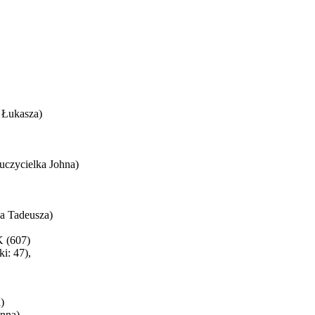
 Łukasza)
czycielka Johna)
a Tadeusza)
 (607)
i: 47),
)
nna)