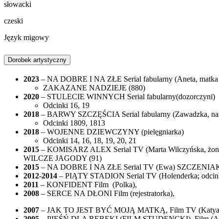
słowacki
czeski
Język migowy
Dorobek artystyczny
2023
– NA DOBRE I NA ZŁE Serial fabularny (Aneta, matka
ZAKAZANE NADZIEJE (880)
2020
– STULECIE WINNYCH Serial fabularny(dozorczyni)
Odcinki 16, 19
2018
– BARWY SZCZĘŚCIA Serial fabularny (Zawadzka, nau
Odcinki 1809, 1813
2018
– WOJENNE DZIEWCZYNY (pielęgniarka)
Odcinki 14, 16, 18, 19, 20, 21
2015
– KOMISARZ ALEX Serial TV (Marta Wilczyńska, żon
WILCZE JAGODY (91)
2015
– NA DOBRE I NA ZŁE Serial TV (Ewa) SZCZENIAK
2012-2014
– PIĄTY STADION
Serial TV
(Holenderka; odcink
2011
– KONFIDENT
Film
(Polka),
2008
– SERCE NA DŁONI
Film
(rejestratorka),
2007
– JAK TO JEST BYĆ MOJĄ MATKĄ, Film TV (Katya
2005
– PIEŚŃ DLA REBEKI (FILM STUDENCKI), Film (A