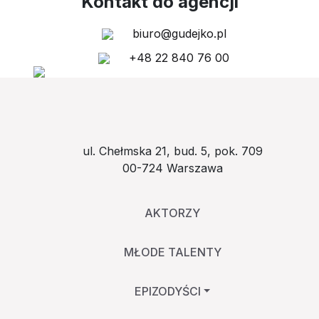
Kontakt do agencji
biuro@gudejko.pl
+48 22 840 76 00
ul. Chełmska 21, bud. 5, pok. 709
00-724 Warszawa
AKTORZY
MŁODE TALENTY
EPIZODYŚCI