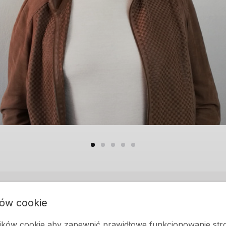
ków cookie
ormacje podstawowe
ków cookie aby zapewnić prawidłowe funkcjonowanie str