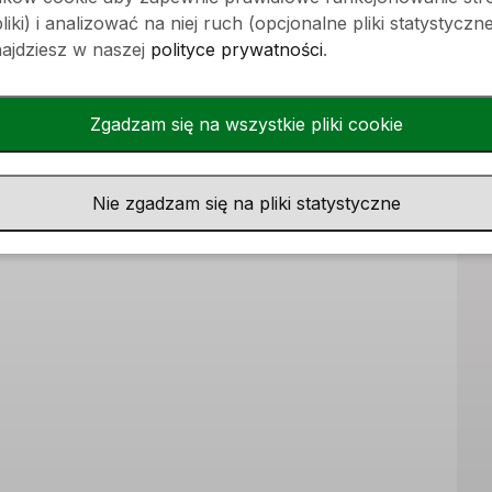
71
Kolor włosów
siwe
iki) i analizować na niej ruch (opcjonalne pliki statystyczne
 oczu
niebieskie
najdziesz w naszej
polityce prywatności
.
ki
Zgadzam się na wszystkie pliki cookie
Nie zgadzam się na pliki statystyczne