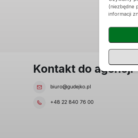
Wiek
(niezbędne pl
Kolor
informacji z
Języ
Kontakt do agencji
biuro@gudejko.pl
+48 22 840 76 00