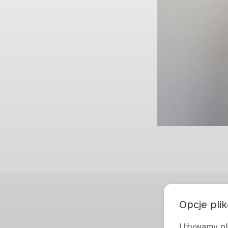
Opcje pli
Inf
Używamy pli