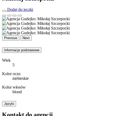
Dodaj do teczki
Previous
Next
Informacje podstawowe
Wiek
5
Kolor oczu
niebieskie
Kolor włosów
blond
Języki
Kontakt do agencji