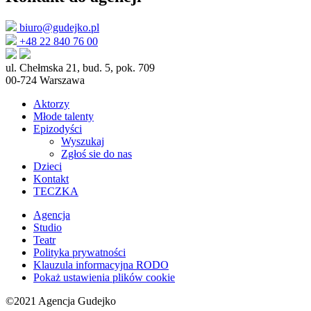
biuro@gudejko.pl
+48 22 840 76 00
ul. Chełmska 21, bud. 5, pok. 709
00-724 Warszawa
Aktorzy
Młode talenty
Epizodyści
Wyszukaj
Zgłoś sie do nas
Dzieci
Kontakt
TECZKA
Agencja
Studio
Teatr
Polityka prywatności
Klauzula informacyjna RODO
Pokaż ustawienia plików cookie
©2021 Agencja Gudejko