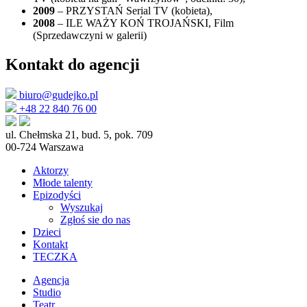
2009
– PRZYSTAŃ
Serial TV
(kobieta),
2008
– ILE WAŻY KOŃ TROJAŃSKI, Film
(Sprzedawczyni w galerii)
Kontakt do agencji
biuro@gudejko.pl
+48 22 840 76 00
ul. Chełmska 21, bud. 5, pok. 709
00-724 Warszawa
Aktorzy
Młode talenty
Epizodyści
Wyszukaj
Zgłoś sie do nas
Dzieci
Kontakt
TECZKA
Agencja
Studio
Teatr