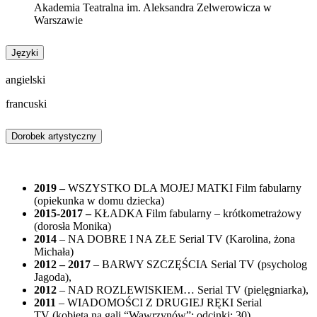
Akademia Teatralna im. Aleksandra Zelwerowicza w
Warszawie
Języki
angielski
francuski
Dorobek artystyczny
2019 –
WSZYSTKO DLA MOJEJ MATKI Film fabularny
(opiekunka w domu dziecka)
2015-2017 –
KŁADKA Film fabularny – krótkometrażowy
(dorosła Monika)
2014
– NA DOBRE I NA ZŁE Serial TV (Karolina, żona
Michała)
2012 – 2017
– BARWY SZCZĘŚCIA
Serial TV
(psycholog
Jagoda),
2012
– NAD ROZLEWISKIEM…
Serial TV
(pielęgniarka),
2011
– WIADOMOŚCI Z DRUGIEJ RĘKI
Serial
TV
(kobieta na gali “Wawrzynów”; odcinki: 30),