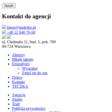
Języki
Kontakt do agencji
biuro@gudejko.pl
+48 22 840 76 00
ul. Chełmska 21, bud. 5, pok. 709
00-724 Warszawa
Aktorzy
Młode talenty
Epizodyści
Wyszukaj
Zgłoś sie do nas
Dzieci
Kontakt
TECZKA
Agencja
Studio
Teatr
Polityka prywatności