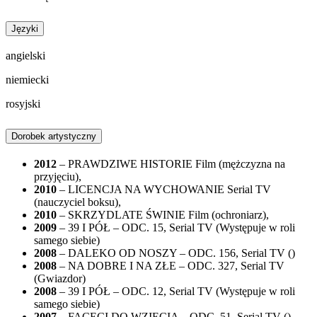
Języki
angielski
niemiecki
rosyjski
Dorobek artystyczny
2012
– PRAWDZIWE HISTORIE
Film
(mężczyzna na
przyjęciu),
2010
– LICENCJA NA WYCHOWANIE
Serial
TV
(nauczyciel boksu),
2010
– SKRZYDLATE ŚWINIE
Film
(ochroniarz),
2009
– 39 I PÓŁ – ODC. 15, Serial TV (Występuje w roli
samego siebie)
2008
– DALEKO OD NOSZY – ODC. 156, Serial TV ()
2008
– NA DOBRE I NA ZŁE – ODC. 327, Serial TV
(Gwiazdor)
2008
– 39 I PÓŁ – ODC. 12, Serial TV (Występuje w roli
samego siebie)
2007
– FACECI DO WZIĘCIA – ODC. 51, Serial TV ()