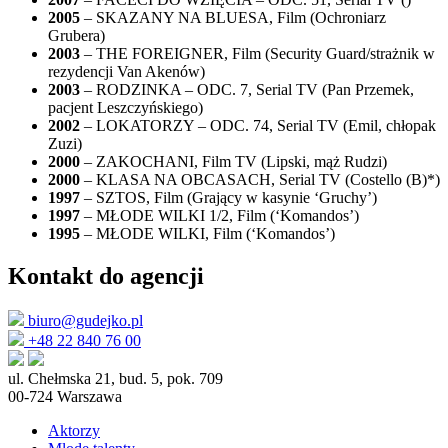
2005
– SKAZANY NA BLUESA, Film (Ochroniarz
Grubera)
2003
– THE FOREIGNER, Film (Security Guard/strażnik w
rezydencji Van Akenów)
2003
– RODZINKA – ODC. 7, Serial TV (Pan Przemek,
pacjent Leszczyńskiego)
2002
– LOKATORZY – ODC. 74, Serial TV (Emil, chłopak
Zuzi)
2000
– ZAKOCHANI, Film TV (Lipski, mąż Rudzi)
2000
– KLASA NA OBCASACH, Serial TV (Costello (B)*)
1997
– SZTOS, Film (Grający w kasynie ‘Gruchy’)
1997
– MŁODE WILKI 1/2, Film (‘Komandos’)
1995
– MŁODE WILKI, Film (‘Komandos’)
Kontakt do agencji
biuro@gudejko.pl
+48 22 840 76 00
ul. Chełmska 21, bud. 5, pok. 709
00-724 Warszawa
Aktorzy